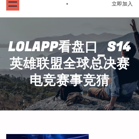
立即加入
LOLAPP看盘口_S14
英雄联盟全球总决赛
电竞赛事竞猜