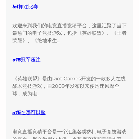
lol押注比赛
欢迎来到我们的电竞直播竞猜平台，这里汇聚了当下
最热门的电子竞技游戏，包括《英雄联盟》、《王者
荣耀》、《绝地求生…
s15冠军压注
《英雄联盟》是由Riot Games开发的一款多人在线
战术竞技游戏，自2009年发布以来便迅速风靡全
球，成为电…
s15在哪可以赌
电竞直播竞猜平台是一个汇集各类热门电子竞技游戏