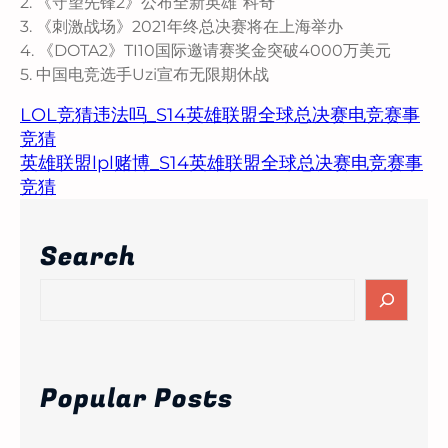
2. 《守望先锋2》公布全新英雄“科奇”
3. 《刺激战场》2021年终总决赛将在上海举办
4. 《DOTA2》TI10国际邀请赛奖金突破4000万美元
5. 中国电竞选手Uzi宣布无限期休战
LOL竞猜违法吗_S14英雄联盟全球总决赛电竞赛事
竞猜
英雄联盟lpl赌博_S14英雄联盟全球总决赛电竞赛事
竞猜
Search
S
e
a
r
c
Popular Posts
h