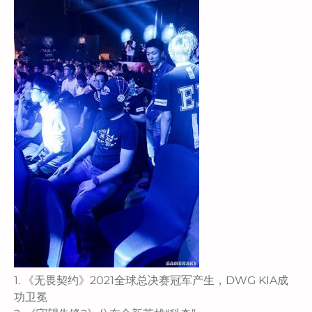
1. 《无畏契约》2021全球总决赛冠军产生，DWG KIA成
功卫冕