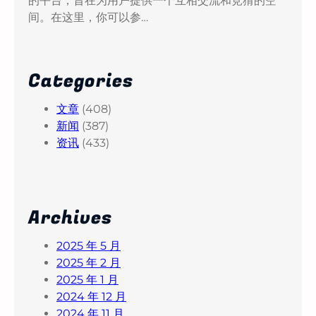
的平台，旨在为用户提供一个互相交流和竞猜的空
间。在这里，你可以参…
Categories
文章
(408)
新闻
(387)
资讯
(433)
Archives
2025 年 5 月
2025 年 2 月
2025 年 1 月
2024 年 12 月
2024 年 11 月