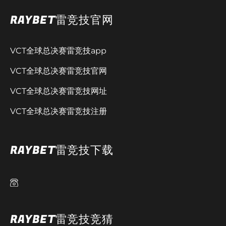
RAYBET雷竞技官网
VCT全球总决赛雷竞技app
VCT全球总决赛雷竞技官网
VCT全球总决赛雷竞技网址
VCT全球总决赛雷竞技注册
RAYBET雷竞技下载
RAYBET雷竞技竞猜