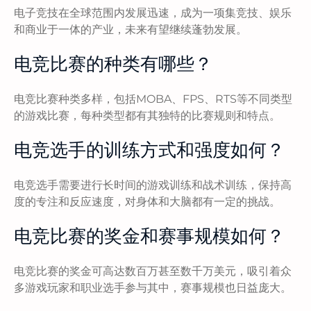
电子竞技在全球范围内发展迅速，成为一项集竞技、娱乐
和商业于一体的产业，未来有望继续蓬勃发展。
电竞比赛的种类有哪些？
电竞比赛种类多样，包括MOBA、FPS、RTS等不同类型
的游戏比赛，每种类型都有其独特的比赛规则和特点。
电竞选手的训练方式和强度如何？
电竞选手需要进行长时间的游戏训练和战术训练，保持高
度的专注和反应速度，对身体和大脑都有一定的挑战。
电竞比赛的奖金和赛事规模如何？
电竞比赛的奖金可高达数百万甚至数千万美元，吸引着众
多游戏玩家和职业选手参与其中，赛事规模也日益庞大。