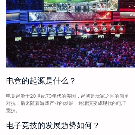
电竞的起源是什么？
电竞起源于20世纪70年代的美国，起初是玩家之间的简单
对抗，后来随着游戏产业的发展，逐渐演变成现代的电子
竞技。
电子竞技的发展趋势如何？