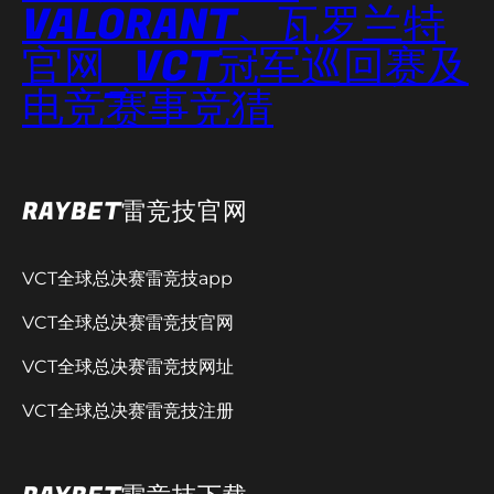
VALORANT、瓦罗兰特
官网_VCT冠军巡回赛及
电竞赛事竞猜
RAYBET雷竞技官网
VCT全球总决赛雷竞技app
VCT全球总决赛雷竞技官网
VCT全球总决赛雷竞技网址
VCT全球总决赛雷竞技注册