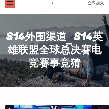
立即加入
S14外围渠道_S14英
雄联盟全球总决赛电
竞赛事竞猜