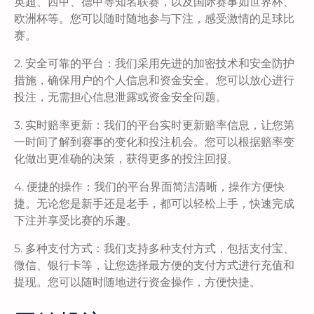
英超、西甲、德甲等知名联赛，以及国际赛事如世界杯、
欧洲杯等。您可以随时随地参与下注，感受激情的足球比
赛。
2. 安全可靠的平台：我们采用先进的加密技术和安全防护
措施，确保用户的个人信息和资金安全。您可以放心进行
投注，无需担心信息泄露或资金安全问题。
3. 实时赔率更新：我们的平台实时更新赔率信息，让您第
一时间了解到赛事的变化和投注机会。您可以根据赔率变
化做出更准确的决策，获得更多的投注回报。
4. 便捷的操作：我们的平台界面简洁清晰，操作方便快
捷。无论您是新手还是老手，都可以轻松上手，快速完成
下注并享受比赛的乐趣。
5. 多种支付方式：我们支持多种支付方式，包括支付宝、
微信、银行卡等，让您选择最方便的支付方式进行充值和
提现。您可以随时随地进行资金操作，方便快捷。