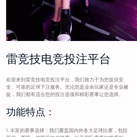
雷竞技电竞投注平台
欢迎来到雷竞技电竞投注平台，我们致力于为您提供安
全、可靠的足球下注服务。无论您是业余玩家还是专业赌
徒，我们都有适合您的投注选项和精彩赛事让您选择。
功能特点：
1. 丰富的赛事选择：我们覆盖国内外各大足球比赛，包括