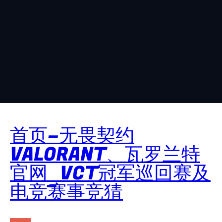
首页–无畏契约
VALORANT、瓦罗兰特
官网_VCT冠军巡回赛及
电竞赛事竞猜