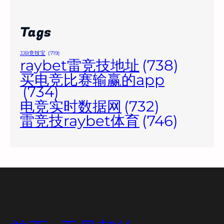
Tags
JJB竞技宝
(719)
raybet雷竞技地址
(738)
买电竞比赛输赢的app
(734)
电竞实时数据网
(732)
雷竞技raybet体育
(746)