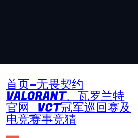
首页–无畏契约
VALORANT、瓦罗兰特
官网_VCT冠军巡回赛及
电竞赛事竞猜