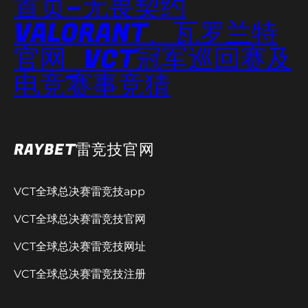
首页–无畏契约
VALORANT、瓦罗兰特
官网_VCT冠军巡回赛及
电竞赛事竞猜
RAYBET雷竞技官网
VCT全球总决赛雷竞技app
VCT全球总决赛雷竞技官网
VCT全球总决赛雷竞技网址
VCT全球总决赛雷竞技注册