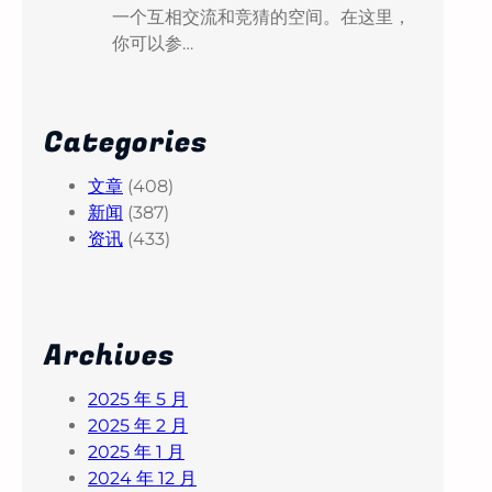
一个互相交流和竞猜的空间。在这里，
你可以参…
Categories
文章
(408)
新闻
(387)
资讯
(433)
Archives
2025 年 5 月
2025 年 2 月
2025 年 1 月
2024 年 12 月