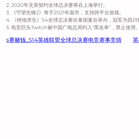
2. 2020年无畏契约全球总决赛将在上海举行。
3. 《守望先锋2》将于2021年面市，支持跨平台游戏。
4. 《绝地求生》S4全球总决赛在泰国曼谷举办，冠军为四川
5. 电竞巨头Twitch被中国广电总局列入“黑名单”，禁止使用
s赛赌钱_S14英雄联盟全球总决赛电竞赛事竞猜
英