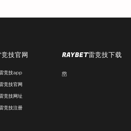
T雷竞技官网
RAYBET雷竞技下载
雷竞技app
赛雷竞技官网
赛雷竞技网址
赛雷竞技注册