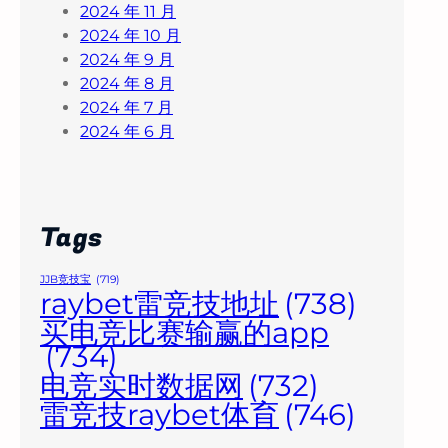
2024 年 11 月
2024 年 10 月
2024 年 9 月
2024 年 8 月
2024 年 7 月
2024 年 6 月
Tags
JJB竞技宝
(719)
raybet雷竞技地址
(738)
买电竞比赛输赢的app
(734)
电竞实时数据网
(732)
雷竞技raybet体育
(746)