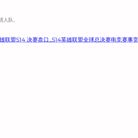
猎人队。
。
雄联盟S14 决赛盘口_S14英雄联盟全球总决赛电竞赛事