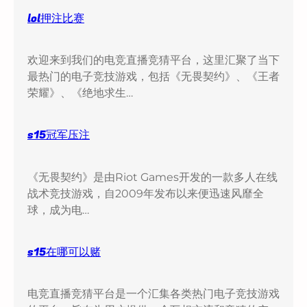
lol押注比赛
欢迎来到我们的电竞直播竞猜平台，这里汇聚了当下
最热门的电子竞技游戏，包括《无畏契约》、《王者
荣耀》、《绝地求生…
s15冠军压注
《无畏契约》是由Riot Games开发的一款多人在线
战术竞技游戏，自2009年发布以来便迅速风靡全
球，成为电…
s15在哪可以赌
电竞直播竞猜平台是一个汇集各类热门电子竞技游戏