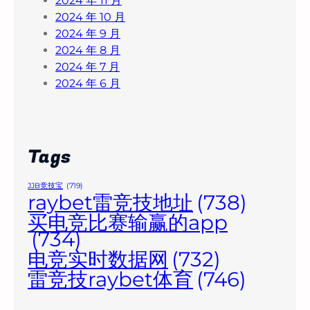
2024 年 11 月
2024 年 10 月
2024 年 9 月
2024 年 8 月
2024 年 7 月
2024 年 6 月
Tags
JJB竞技宝
(719)
raybet雷竞技地址
(738)
买电竞比赛输赢的app
(734)
电竞实时数据网
(732)
雷竞技raybet体育
(746)