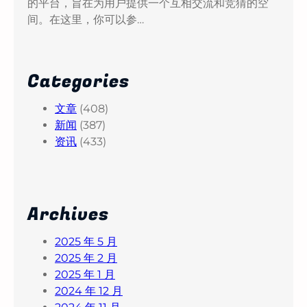
的平台，旨在为用户提供一个互相交流和竞猜的空
间。在这里，你可以参…
Categories
文章
(408)
新闻
(387)
资讯
(433)
Archives
2025 年 5 月
2025 年 2 月
2025 年 1 月
2024 年 12 月