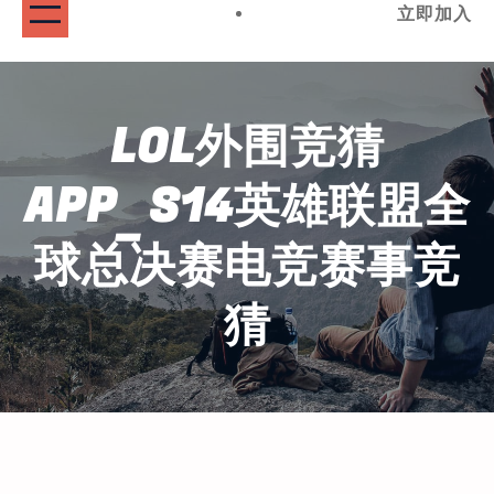
立即加入
LOL外围竞猜
APP_S14英雄联盟全
球总决赛电竞赛事竞
猜