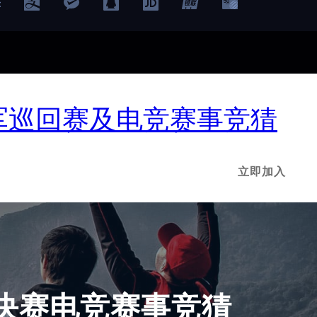
冠军巡回赛及电竞赛事竞猜
立即加入
总决赛电竞赛事竞猜