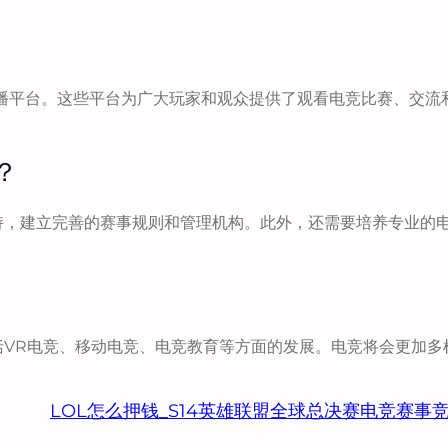
直播平台。这些平台为广大玩家和观众提供了观看电竞比赛、交流
？
持，建立完善的赛事规则和管理机构。此外，还需要培养专业的
VR电竞、移动电竞、电竞教育等方面的发展。电竞将会更加多
LOL怎么押钱_S14英雄联盟全球总决赛电竞赛事