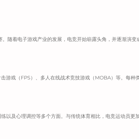
赛。随着电子游戏产业的发展，电竞开始崭露头角，并逐渐演变
击游戏（FPS）、多人在线战术竞技游戏（MOBA）等。每种
训练以及心理调控等多个方面。与传统体育相比，电竞运动员更