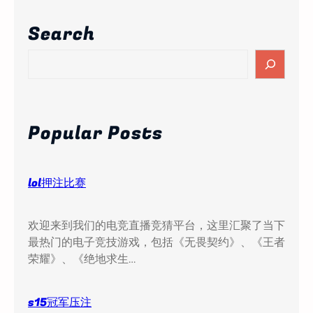
Search
S
e
a
r
c
Popular Posts
h
lol押注比赛
欢迎来到我们的电竞直播竞猜平台，这里汇聚了当下
最热门的电子竞技游戏，包括《无畏契约》、《王者
荣耀》、《绝地求生…
s15冠军压注