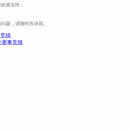
果的真实性；
他问题，请随时告诉我。
事竞猜
竞赛事竞猜