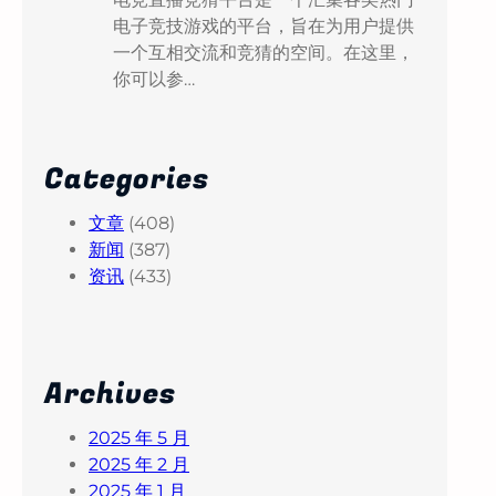
电子竞技游戏的平台，旨在为用户提供
一个互相交流和竞猜的空间。在这里，
你可以参…
Categories
文章
(408)
新闻
(387)
资讯
(433)
Archives
2025 年 5 月
2025 年 2 月
2025 年 1 月