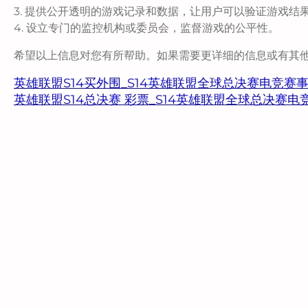
3. 提供公开透明的游戏记录和数据，让用户可以验证游戏结
4. 设立专门的监控机构或委员会，监督游戏的公平性。
希望以上信息对您有所帮助。如果需要更详细的信息或有其
英雄联盟S14买外围_S14英雄联盟全球总决赛电竞赛
英雄联盟S14总决赛 彩票_S14英雄联盟全球总决赛电