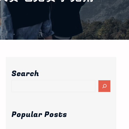
Search
S
e
a
r
c
Popular Posts
h