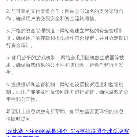
2. 与可靠的支付渠道合作：网站会与知名的支付渠道合
作，确保用户的交易安全和资金流转顺畅。
3. 严格的资金管理制度：网站会建立严格的资金管理制
度，确保用户的存款和提现操作符合规定，并且会定期进
行资金审计。
4. 使用公平的游戏机制：网站会采用随机数生成器等技
术，确保游戏结果的公平性和随机性，避免作弊行为发
生。
5. 提供投诉和监督机制：网站会设置投诉通道和监督机
制，让用户能够及时反馈问题并进行监督，确保游戏的公
平性和公正性。
希望以上信息对您有所帮助。如果您需要更详细的信息，
请随时提问。
lol比赛下注的网站是哪个_S14英雄联盟全球总决赛