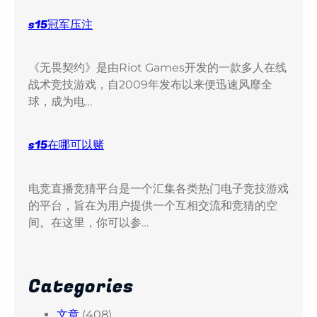
s15冠军压注
《无畏契约》是由Riot Games开发的一款多人在线
战术竞技游戏，自2009年发布以来便迅速风靡全
球，成为电…
s15在哪可以赌
电竞直播竞猜平台是一个汇集各类热门电子竞技游戏
的平台，旨在为用户提供一个互相交流和竞猜的空
间。在这里，你可以参…
Categories
文章
(408)