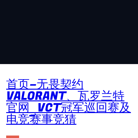
首页–无畏契约
VALORANT、瓦罗兰特
官网_VCT冠军巡回赛及
电竞赛事竞猜