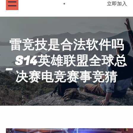
立即加入
雷竞技是合法软件吗
_S14英雄联盟全球总
决赛电竞赛事竞猜