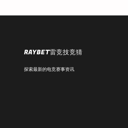
RAYBET雷竞技竞猜
探索最新的电竞赛事资讯