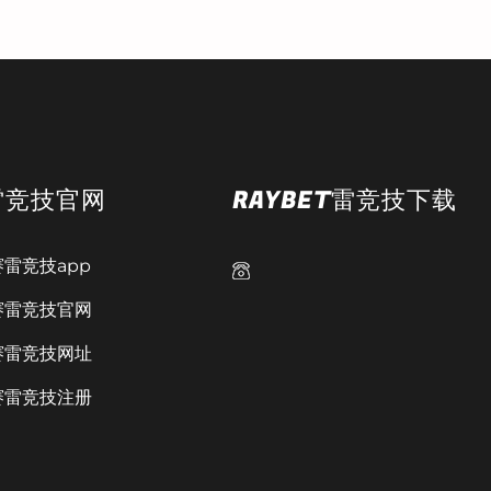
T雷竞技官网
RAYBET雷竞技下载
赛雷竞技app
赛雷竞技官网
赛雷竞技网址
赛雷竞技注册