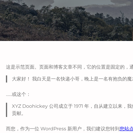
这是示范页面。页面和博客文章不同，它的位置是固定的，
大家好！ 我白天是一名快递小哥，晚上是一名有抱负的魔
……或这个：
XYZ Doohickey 公司成立于 1971 年，自从建
贡献。
而您，作为一位 WordPress 新用户，我们建议您转到
您站