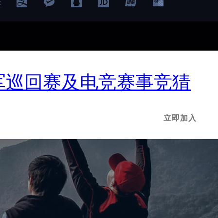
冠军巡回赛及电竞赛事竞猜
立即加入